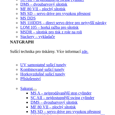
DMS – dvoubarvový sítotisk
MF 80 VII – plochý sítotisk
MS SD – servo drive pro vysokou přesnost
MS DDS
MS 110DDS – direct servo drive pro nejvyšší nároky
LQM 105 – horká ražba pro sítotisk
MSDR – sítotisk pro tisk z role na roli
Stackery – vykladače
NATGRAPH
Sušící technika pro tiskárny. Více informací
zde.
UV samostatné sušicí tunely
Kombinované sušicí tunely
Horkovzdušné sušicí tunely
Příslušenství
Sakurai
MS A – nejprodávanější stop cylinder
SC AII – nejdostupnější swing cylinder
DMS – dvoubarvový sítotisk
MF 80 VII – plochý sítotisk
MS SD – servo drive pro vysokou přesnost