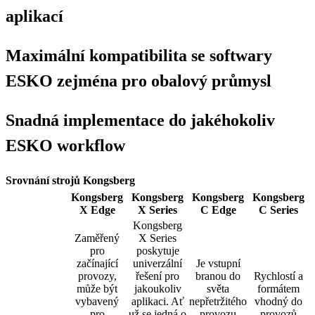
aplikací
Maximální kompatibilita se softwary
ESKO zejména pro obalový průmysl
Snadná implementace do jakéhokoliv
ESKO workflow
Srovnání strojů
Kongsberg
Kongsberg
Kongsberg
Kongsberg
Kongsberg
X Edge
X Series
C Edge
C Series
Kongsberg
Zaměřený
X Series
pro
poskytuje
začínající
univerzální
Je vstupní
provozy,
řešení pro
branou do
Rychlostí a
může být
jakoukoliv
světa
formátem
vybavený
aplikaci. Ať
nepřetržitého
vhodný do
pro
už se jedná o
provozu
provozů