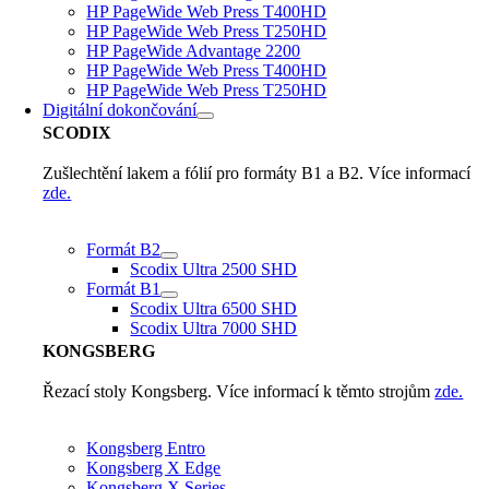
HP PageWide Web Press T400HD
HP PageWide Web Press T250HD
HP PageWide Advantage 2200
HP PageWide Web Press T400HD
HP PageWide Web Press T250HD
Digitální dokončování
SCODIX
Zušlechtění lakem a fólií pro formáty B1 a B2. Více informací
zde.
Formát B2
Scodix Ultra 2500 SHD
Formát B1
Scodix Ultra 6500 SHD
Scodix Ultra 7000 SHD
KONGSBERG
Řezací stoly Kongsberg. Více informací k těmto strojům
zde.
Kongsberg Entro
Kongsberg X Edge
Kongsberg X Series