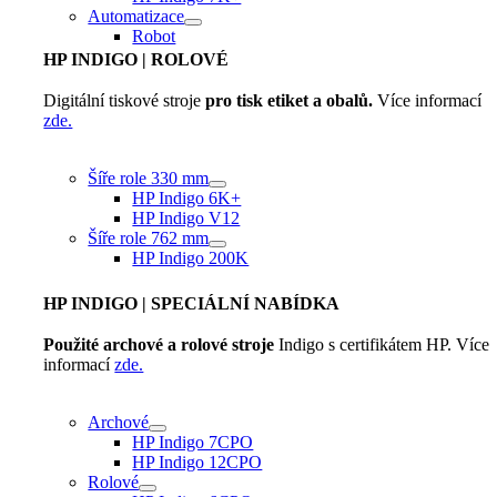
Automatizace
Robot
HP INDIGO
| ROLOVÉ
Digitální tiskové stroje
pro tisk etiket a obalů.
Více informací
zde.
Šíře role 330 mm
HP Indigo 6K+
HP Indigo V12
Šíře role 762 mm
HP Indigo 200K
HP INDIGO
| SPECIÁLNÍ NABÍDKA
Použité archové a rolové stroje
Indigo s certifikátem HP. Více
informací
zde.
Archové
HP Indigo 7CPO
HP Indigo 12CPO
Rolové