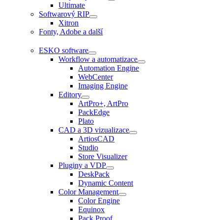
Ultimate
Softwarový RIP
Xitron
Fonty, Adobe a další
ESKO software
Workflow a automatizace
Automation Engine
WebCenter
Imaging Engine
Editory
ArtPro+, ArtPro
PackEdge
Plato
CAD a 3D vizualizace
ArtiosCAD
Studio
Store Visualizer
Pluginy a VDP
DeskPack
Dynamic Content
Color Management
Color Engine
Equinox
Pack Proof