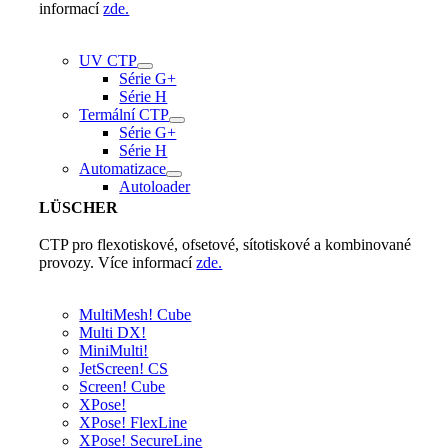
informací
zde.
UV CTP
Série G+
Série H
Termální CTP
Série G+
Série H
Automatizace
Autoloader
LÜSCHER
CTP pro flexotiskové, ofsetové, sítotiskové a kombinované
provozy. Více informací
zde.
MultiMesh! Cube
Multi DX!
MiniMulti!
JetScreen! CS
Screen! Cube
XPose!
XPose! FlexLine
XPose! SecureLine