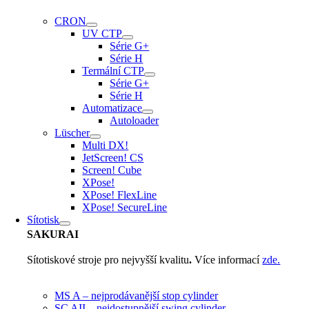
CRON
UV CTP
Série G+
Série H
Termální CTP
Série G+
Série H
Automatizace
Autoloader
Lüscher
Multi DX!
JetScreen! CS
Screen! Cube
XPose!
XPose! FlexLine
XPose! SecureLine
Sítotisk
SAKURAI
Sítotiskové stroje pro nejvyšší kvalitu
.
Více informací
zde.
MS A – nejprodávanější stop cylinder
SC AII – nejdostupnější swing cylinder