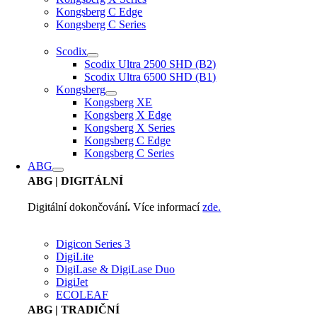
Kongsberg C Edge
Kongsberg C Series
Scodix
Scodix Ultra 2500 SHD (B2)
Scodix Ultra 6500 SHD (B1)
Kongsberg
Kongsberg XE
Kongsberg X Edge
Kongsberg X Series
Kongsberg C Edge
Kongsberg C Series
ABG
ABG
| DIGITÁLNÍ
Digitální dokončování
.
Více informací
zde.
Digicon Series 3
DigiLite
DigiLase & DigiLase Duo
DigiJet
ECOLEAF
ABG
| TRADIČNÍ