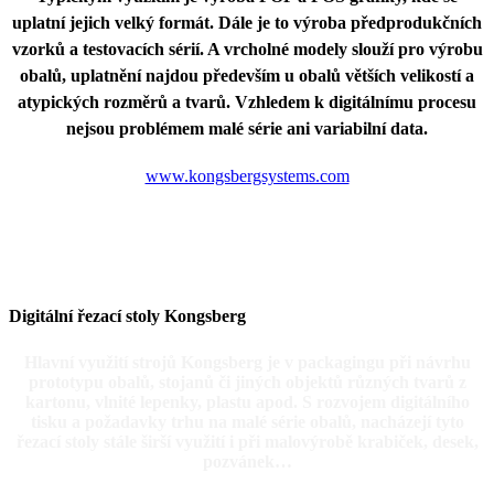
uplatní jejich velký formát. Dále je to výroba předprodukčních
vzorků a testovacích sérií. A vrcholné modely slouží pro výrobu
obalů, uplatnění najdou především u obalů větších velikostí a
atypických rozměrů a tvarů. Vzhledem k digitálnímu procesu
nejsou problémem malé série ani variabilní data.
www.kongsbergsystems.com
Digitální řezací stoly
Kongsberg
Hlavní využití strojů Kongsberg je v packagingu při
návrhu
prototypu obalů, stojanů či jiných objektů různých tvarů z
kartonu, vlnité lepenky, plastu
apod. S rozvojem digitálního
tisku a požadavky trhu na malé série obalů, nacházejí tyto
řezací stoly stále širší využití i při malovýrobě krabiček, desek,
pozvánek…