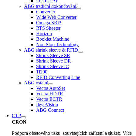
ECOLEAF
ABG tradiční dokončování
Converter
Wide Web Converter
Omega SRI3
RTS Sheeter
Horizon
Booklet Machine
Non Stop Technology
ABG shrink sleeve & RFID
Shrink Sleeve SR
Shrink Sleeve DR
Shrink Sleeve IC
Ti200
RFID Converting Line
ABG ostatní
Vectra AutoSet
Vectra HDTR
Vectra ECTR
fleyeVision
ABG Connect
CTP
CRON
Podpora ofsetového tisku, souvisejících zařízení a služeb. Více