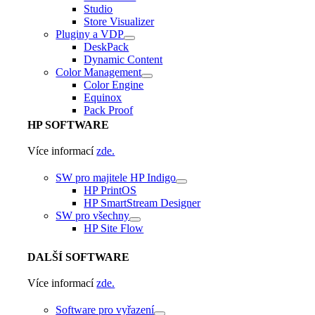
Studio
Store Visualizer
Pluginy a VDP
DeskPack
Dynamic Content
Color Management
Color Engine
Equinox
Pack Proof
HP
SOFTWARE
Více informací
zde.
SW pro majitele HP Indigo
HP PrintOS
HP SmartStream Designer
SW pro všechny
HP Site Flow
DALŠÍ
SOFTWARE
Více informací
zde.
Software pro vyřazení