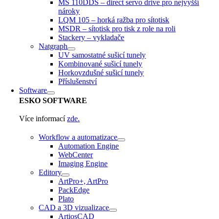
MS 110DDS – direct servo drive pro nejvyšší
nároky
LQM 105 – horká ražba pro sítotisk
MSDR – sítotisk pro tisk z role na roli
Stackery – vykladače
Natgraph
UV samostatné sušicí tunely
Kombinované sušicí tunely
Horkovzdušné sušicí tunely
Příslušenství
Software
ESKO
SOFTWARE
Více informací
zde.
Workflow a automatizace
Automation Engine
WebCenter
Imaging Engine
Editory
ArtPro+, ArtPro
PackEdge
Plato
CAD a 3D vizualizace
ArtiosCAD