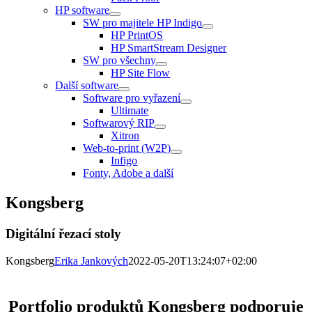
HP software
SW pro majitele HP Indigo
HP PrintOS
HP SmartStream Designer
SW pro všechny
HP Site Flow
Další software
Software pro vyřazení
Ultimate
Softwarový RIP
Xitron
Web-to-print (W2P)
Infigo
Fonty, Adobe a další
Kongsberg
Digitální řezací stoly
Kongsberg
Erika Jankových
2022-05-20T13:24:07+02:00
Portfolio produktů Kongsberg podporuje