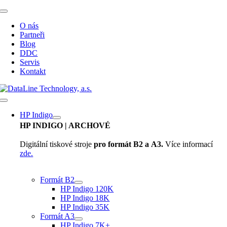
Přeskočit
Toggle
na
Navigation
O nás
obsah
Partneři
Blog
DDC
Servis
Kontakt
Toggle
Navigation
HP Indigo
HP INDIGO
| ARCHOVÉ
Digitální tiskové stroje
pro formát B2 a A3.
Více informací
zde.
Formát B2
HP Indigo 120K
HP Indigo 18K
HP Indigo 35K
Formát A3
HP Indigo 7K+