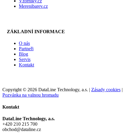
Vzorniky.cz
Merenibarev.cz
ZÁKLADNÍ INFORMACE
O nás
Partneři
Blog
Servis
Kontakt
Copyright © 2026 DataLine Technology, a.s. |
Zásady cookies
|
Pozvánka na valnou hromadu
Toggle
Kontakt
Sliding
Bar
DataLine Technology, a.s.
Area
+420 210 215 700
obchod@dataline.cz