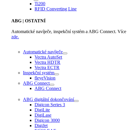
Ti200
RFID Converting Line
ABG
| OSTATNÍ
Automatické navíječe, inspekční systém a ABG Connect. Více
zde.
Automatické navíječe
Vectra AutoSet
Vectra HDTR
Vectra ECTR
Inspekční systém
fleyeVision
ABG Connect
ABG Connect
ABG digitální dokončování
Digicon Series 3
DigiLite
DigiLase
Digicon 3000
DigiJet